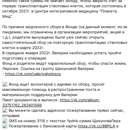
Именно такой суммы не хватает Фонду, чтобы закрыть счет за
первую трансплантация стволовых клеток, которая состоялась в
октябре 2021г. в Центре интегративной медицины "Планета
Мед".
По причине медленного сбора в Фонде (на данный момент, из-за
пандемии, мы ограничены в организации мероприятий, акций и
т.д.), родители вынуждены были уже сейчас открыть
самостоятельный сбор на повторную трансплантацию стволовых
клеток в марте 2022г.
В середине января 2022г. Валерии необходимо успеть пройти
подготовку к операции.
Фонд и родители ведут параллельный сбор, чтобы спасти жизнь
Лерочке. Ссылка на группу Щекуновой Валерии
-
https://vk.com/valeriyahelpsos
Фонд ищет волонтеров с идеями по сбору, просит
максимальную помощь в распространении поста и
материальную поддержку для Валерии.
Пакет документов и выписок:
https://vk.com/album-
33751762_263401566
Вы можете сделать адресное пожертвование прямо сейчас,
отправив
SMS на номер 3116 с текстом: fpdnb cумма ЩекуноваЛера
Пожертвование с банковской карты
https://vk.cc/8BPiLA
в