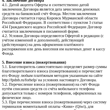
4. Заключение договора
4.1. Датой акцепта Оферты и соответственно датой
заключения Договора является дата зачисления денежных
средств на банковский счёт Фонда. Местом заключения
Договора считается город Кировск Мурманской области
Российской Федерации. В соответствии с пунктом 3 статьи
434 Гражданского кодекса Российской Федерации Договор
считается заключенным в письменной форме.
4.2. Условия Договора определяются Офертой в редакции (с
учётом изменений и дополнений), действующей
(действующих) на день оформления платёжного
распоряжения или день внесения им наличных денег в кассу
Фонда.
5. Внесение взноса (пожертвования)
5.1. Благотворитель самостоятельно определяет размер суммы
благотворительного взноса (пожертвования) и перечисляет
его Фонду любым платёжным методом указанным на сайте
http://fpdnb.ru/forhelp/ на условиях настоящего Договора.
5.2. Перечисление взноса (пожертвования) на счёт Фонда
путём списания средств со счёта мобильного телефона
допускается только с номеров телефонов, оформленных на
физическое лицо.
5.3. При перечислении взноса (пожертвования) через систему
терминалов моментальной оплаты «Киви» (Qiwi), для